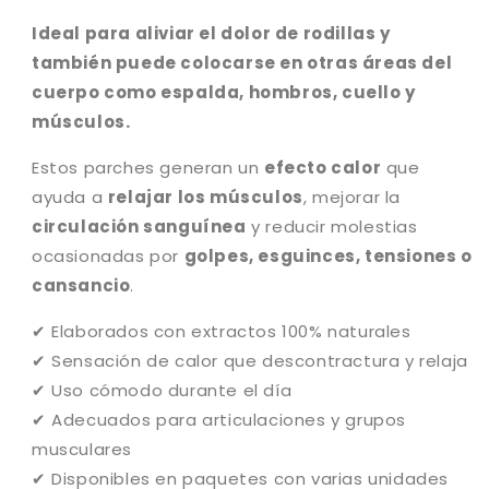
a
r
P
a
Ideal para aliviar el dolor de rodillas y
a
P
también puede colocarse en otras áreas del
r
a
cuerpo como espalda, hombros, cuello y
c
r
h
c
músculos.
e
h
p
e
Estos parches generan un
efecto calor
que
a
p
ayuda a
relajar los músculos
, mejorar la
r
a
circulación sanguínea
y reducir molestias
a
r
ocasionadas por
golpes, esguinces, tensiones o
d
a
o
d
cansancio
.
l
o
o
l
✔ Elaborados con extractos 100% naturales
r
o
✔ Sensación de calor que descontractura y relaja
d
r
✔ Uso cómodo durante el día
e
d
r
e
✔ Adecuados para articulaciones y grupos
o
r
musculares
d
o
✔ Disponibles en paquetes con varias unidades
i
d