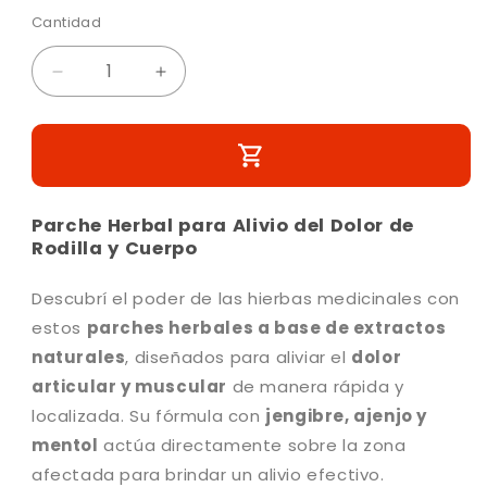
r
m
Cantidad
C
e
e
d
c
a
i
i
R
A
a
n
1
e
u
o
t
e
d
m
n
h
i
u
u
e
a
n
d
c
n
a
b
i
t
v
a
i
e
r
a
Parche Herbal para Alivio del Dolor de
n
d
t
c
r
t
Rodilla y Cuerpo
a
u
a
c
n
n
a
a
a
Descubrí el poder de las hierbas medicinales con
t
n
m
l
o
estos
parches herbales a base de extractos
i
t
d
d
i
naturales
, diseñados para aliviar el
dolor
a
l
a
d
articular y muscular
de manera rápida y
d
a
localizada. Su fórmula con
jengibre, ajenjo y
p
d
mentol
actúa directamente sobre la zona
a
p
r
a
afectada para brindar un alivio efectivo.