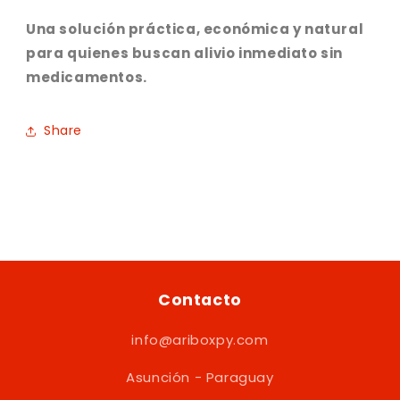
l
i
Una solución práctica, económica y natural
l
l
para quienes buscan alivio inmediato sin
a
l
s
a
medicamentos.
s
Share
Contacto
info@ariboxpy.com
Asunción - Paraguay